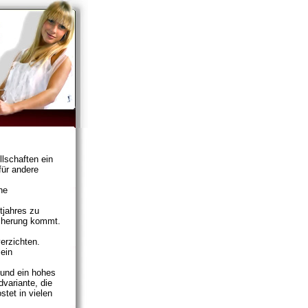
llschaften ein
für andere
he
tjahres zu
icherung kommt.
verzichten.
ein
t und ein hohes
dvariante, die
tet in vielen