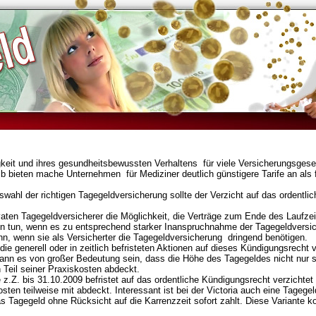
igkeit und ihres gesundheitsbewussten Verhaltens
für viele Versicherungsgese
alb bieten mache Unternehmen
für Mediziner deutlich günstigere Tarife an als 
swahl der richtigen Tagegeldversicherung sollte der Verzicht auf das ordentlic
vaten Tagegeldversicherer die Möglichkeit, die Verträge zum Ende des Laufzei
n tun, wenn es zu entsprechend starker Inanspruchnahme der Tagegeldvers
nn, wenn sie als Versicherter die Tagegeldversicherung
dringend benötigen.
 die generell oder in zeitlich befristeten Aktionen auf dieses Kündigungsrecht 
ann es von großer Bedeutung sein, dass die Höhe des Tagegeldes nicht nur s
Teil seiner Praxiskosten abdeckt.
die z.Z. bis 31.10.2009 befristet auf das ordentliche Kündigungsrecht verzichte
sten teilweise mit abdeckt. Interessant ist bei der Victoria auch eine Tagegel
 Tagegeld ohne Rücksicht auf die Karrenzzeit sofort zahlt. Diese Variante kos