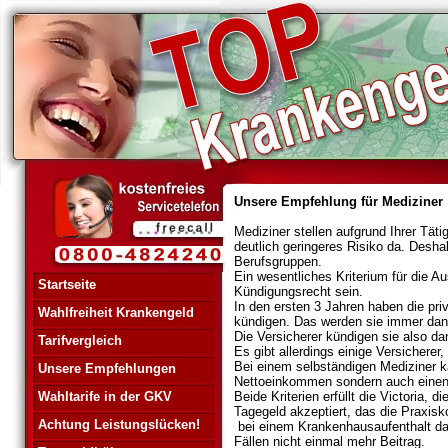
Unsere Empfehlung für Mediziner
Mediziner stellen aufgrund Ihrer Tät
deutlich geringeres Risiko da. Desh
Berufsgruppen.
Ein wesentliches Kriterium für die Au
Startseite
Kündigungsrecht sein.
In den ersten 3 Jahren haben die pri
Wahlfreiheit Krankengeld
kündigen. Das werden sie immer dan
Die Versicherer kündigen sie also da
Tarifvergleich
Es gibt allerdings einige Versicherer,
Bei einem selbständigen Mediziner k
Unsere Empfehlungen
Nettoeinkommen sondern auch einen 
Wahltarife in der GKV
Beide Kriterien erfüllt die Victoria, 
Tagegeld akzeptiert, das die Praxisko
Achtung Leistungslücken!
bei einem Krankenhausaufenthalt das
Fällen nicht einmal mehr Beitrag.